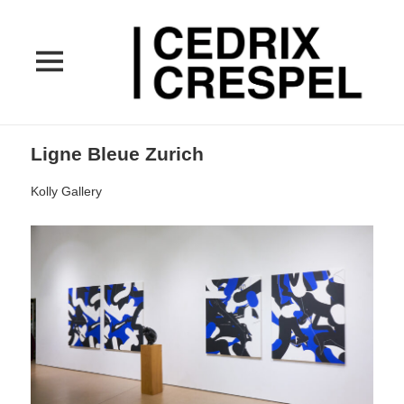
MENU
ET
WIDGETS
Ligne Bleue Zurich
Kolly Gallery