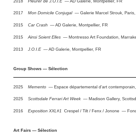
2018
Pleurer de J.O.I.E
— AD Galerie, Montpellier, FR
2017
Mon Domicile Conjugal
— Galerie Marcel Strouk, Paris
2015
Car Crash
— AD Galerie, Montpellier, FR
2015
Ainsi Soient Elles
— Montresso Art Foundation, Marrak
2013
J.O.I.E
— AD Galerie, Montpellier, FR
Group Shows — Sélection
2025
Memento
— Espace départemental d’art contemporain,
2025
Scottsdale Ferrari Art Week
— Madison Gallery, Scottsd
2016
Exposition XXL#1
Crespel / Tilt / Fenx / Jonone — Fo
Art Fairs — Sélection