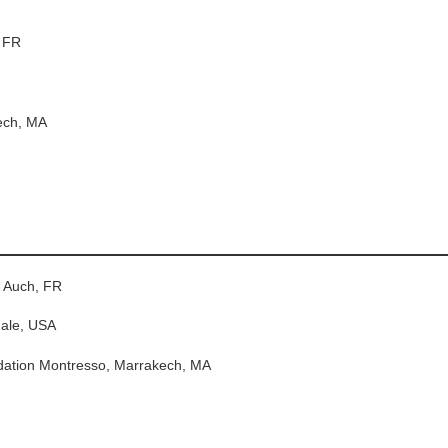
, FR
ech, MA
 Auch, FR
ale, USA
ndation Montresso, Marrakech, MA