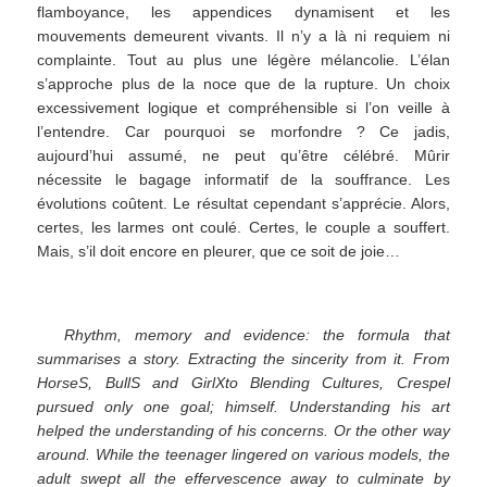
flamboyance, les appendices dynamisent et les
mouvements demeurent vivants. Il n’y a là ni requiem ni
complainte. Tout au plus une légère mélancolie. L’élan
s’approche plus de la noce que de la rupture. Un choix
excessivement logique et compréhensible si l’on veille à
l’entendre. Car pourquoi se morfondre ? Ce jadis,
aujourd’hui assumé, ne peut qu’être célébré. Mûrir
nécessite le bagage informatif de la souffrance. Les
évolutions coûtent. Le résultat cependant s’apprécie. Alors,
certes, les larmes ont coulé. Certes, le couple a souffert.
Mais, s’il doit encore en pleurer, que ce soit de joie…
Rhythm, memory and evidence: the formula that
summarises a story. Extracting the sincerity from it. From
HorseS, BullS and GirlXto Blending Cultures, Crespel
pursued only one goal; himself. Understanding his art
helped the understanding of his concerns. Or the other way
around. While the teenager lingered on various models, the
adult swept all the effervescence away to culminate by