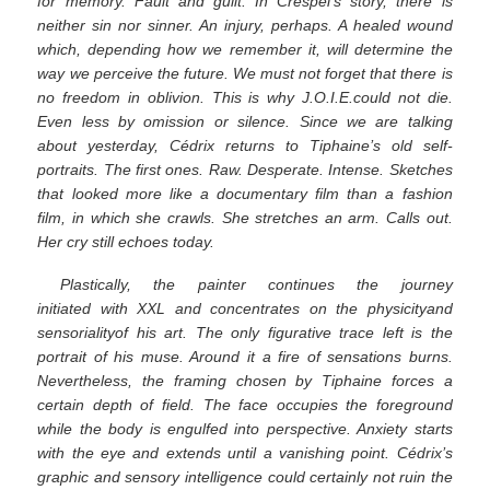
for memory. Fault and guilt. In Crespel’s story, there is
neither sin nor sinner. An injury, perhaps. A healed wound
which, depending how we remember it, will determine the
way we perceive the future. We must not forget that there is
no freedom in oblivion. This is why J.O.I.E.could not die.
Even less by omission or silence. Since we are talking
about yesterday, Cédrix returns to Tiphaine’s old self-
portraits. The first ones. Raw. Desperate. Intense. Sketches
that looked more like a documentary film than a fashion
film, in which she crawls. She stretches an arm. Calls out.
Her cry still echoes today.
Plastically, the painter continues the journey
initiated with XXL and concentrates on the physicityand
sensorialityof his art. The only figurative trace left is the
portrait of his muse. Around it a fire of sensations burns.
Nevertheless, the framing chosen by Tiphaine forces a
certain depth of field. The face occupies the foreground
while the body is engulfed into perspective. Anxiety starts
with the eye and extends until a vanishing point. Cédrix’s
graphic and sensory intelligence could certainly not ruin the