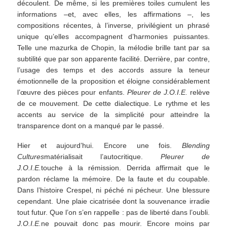
découlent. De même, si les premières toiles cumulent les
informations –et, avec elles, les affirmations –, les
compositions récentes, à l’inverse, privilégient un phrasé
unique qu’elles accompagnent d’harmonies puissantes.
Telle une mazurka de Chopin, la mélodie brille tant par sa
subtilité que par son apparente facilité. Derrière, par contre,
l’usage des temps et des accords assure la teneur
émotionnelle de la proposition et éloigne considérablement
l’œuvre des pièces pour enfants.
Pleurer de J.O.I.E.
relève
de ce mouvement. De cette dialectique. Le rythme et les
accents au service de la simplicité pour atteindre la
transparence dont on a manqué par le passé.
Hier et aujourd’hui. Encore une fois.
Blending
Cultures
matérialisait l’autocritique.
Pleurer de
J.O.I.E.
touche à la rémission. Derrida affirmait que le
pardon réclame la mémoire. De la faute et du coupable.
Dans l’histoire Crespel, ni péché ni pécheur. Une blessure
cependant. Une plaie cicatrisée dont la souvenance irradie
tout futur. Que l’on s’en rappelle : pas de liberté dans l’oubli.
J.O.I.E.
ne pouvait donc pas mourir. Encore moins par