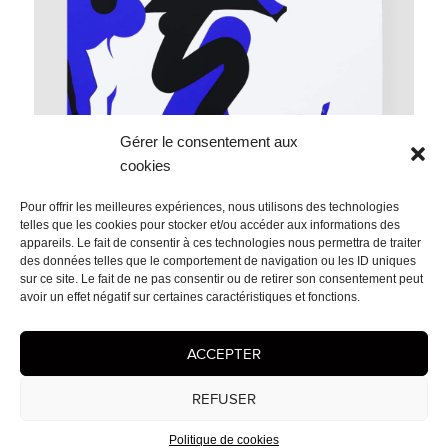
Gérer le consentement aux
cookies
Pour offrir les meilleures expériences, nous utilisons des technologies
telles que les cookies pour stocker et/ou accéder aux informations des
appareils. Le fait de consentir à ces technologies nous permettra de traiter
Extase.B 3 120×120 2019
des données telles que le comportement de navigation ou les ID uniques
sur ce site. Le fait de ne pas consentir ou de retirer son consentement peut
avoir un effet négatif sur certaines caractéristiques et fonctions.
Extase.B 120×120 2019
ACCEPTER
Extase.B 2 120×120 2019
REFUSER
Politique de cookies
Mentions légales
- © 2026 Cédrix Crespel — Peintre