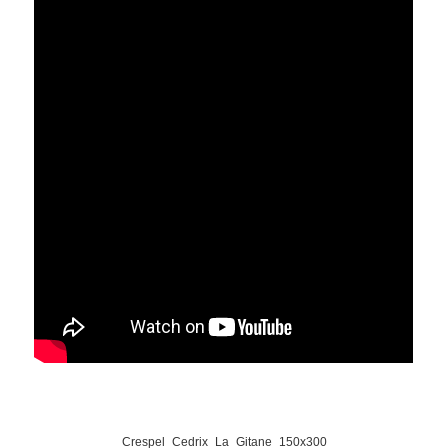
Crespel_Cedrix_La_Gitane_150x300