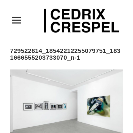
MENU
ET
WIDGETS
729522814_18542212255079751_183
1666555203733070_n-1