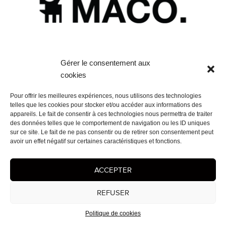
Gérer le consentement aux
cookies
Pour offrir les meilleures expériences, nous utilisons des technologies
telles que les cookies pour stocker et/ou accéder aux informations des
appareils. Le fait de consentir à ces technologies nous permettra de traiter
Navigation
des données telles que le comportement de navigation ou les ID uniques
PUBLIÉ DANS
de
sur ce site. Le fait de ne pas consentir ou de retirer son consentement peut
ZONA MACO ART FAIR Mexico city
avoir un effet négatif sur certaines caractéristiques et fonctions.
l’article
Mentions légales
- © 2026 Cédrix Crespel — Peintre
ACCEPTER
REFUSER
Politique de cookies