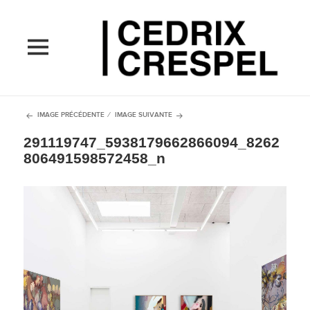
MENU
ET
WIDGETS
IMAGE PRÉCÉDENTE
IMAGE SUIVANTE
291119747_5938179662866094_8262
806491598572458_n