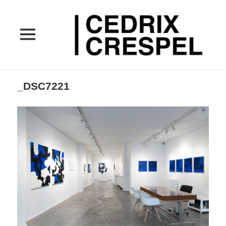
MENU
ET
WIDGETS
_DSC7221